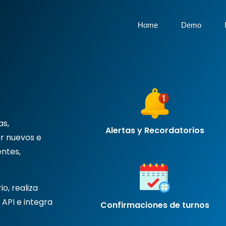
Home
Demo
as,
Alertas y Recordatorios
ar nuevos e
ntes,
o, realiza
 API e integra
Confirmaciones de turnos