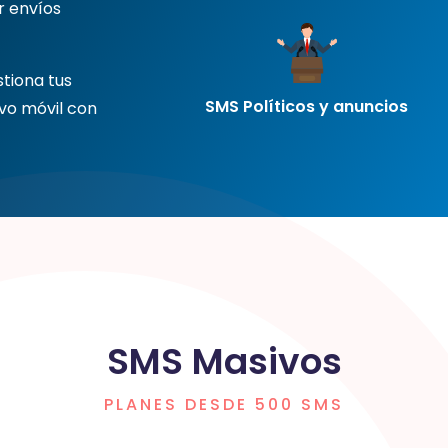
 enví­os
stiona tus
SMS Políticos y anuncios
vo móvil con
SMS Masivos
PLANES DESDE 500 SMS